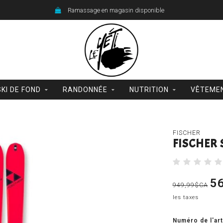
Ramassage en magasin disponible
SKI DE FOND
RANDONNÉE
NUTRITION
VÊTEME
FISCHER
FISCHER 
5
949,99$CA
les taxes
Numéro de l'art