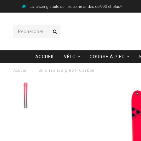
Livraison gratuite sur les commandes de 99$ et plus*
ACCUEIL
VÉLO
COURSE À PIED
Accueil
/
Skis Transalp 86 F Carbon