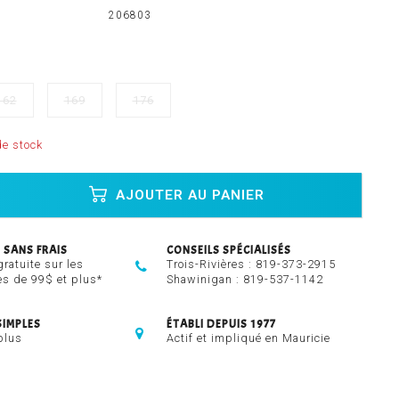
206803
162
169
176
e stock
AJOUTER AU PANIER
 SANS FRAIS
CONSEILS SPÉCIALISÉS
gratuite sur les
Trois-Rivières :
819-373-2915
 de 99$ et plus*
Shawinigan :
819-537-1142
SIMPLES
ÉTABLI DEPUIS 1977
plus
Actif et impliqué en Mauricie