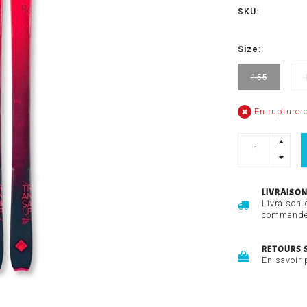
SKU:
Size:
155
En rupture d
LIVRAISON
Livraison 
commandes
RETOURS 
En savoir 