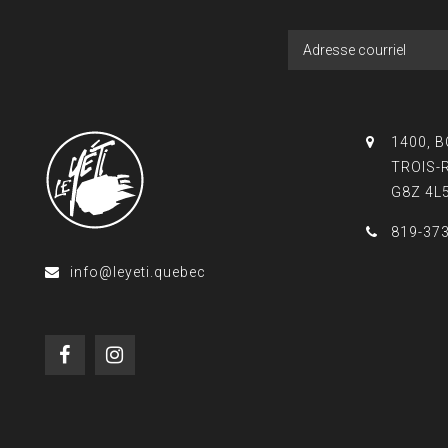
1400, 
TROIS-
G8Z 4L
819-37
info@leyeti.quebec