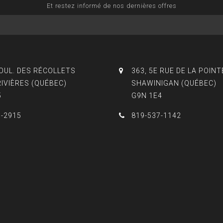
Et restez informé de nos dernières offres
BOUL. DES RÉCOLLETS
363, 5E RUE DE LA POINT
RIVIÈRES (QUÉBEC)
SHAWINIGAN (QUÉBEC)
5
G9N 1E4
3-2915
819-537-1142