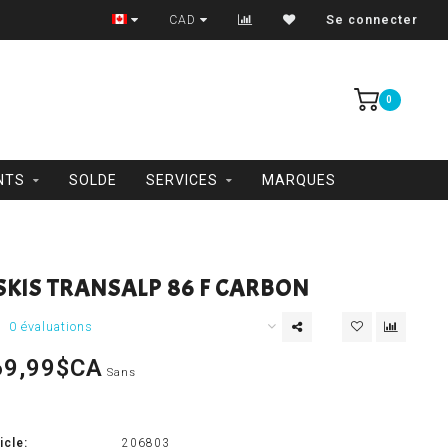
Trois-Rivières et Shawinigan
CAD
Se connecter
0
NTS
SOLDE
SERVICES
MARQUES
SKIS TRANSALP 86 F CARBON
0 évaluations
69,99$CA
Sans
icle:
206803