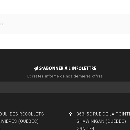
 13
S'ABONNER À L'INFOLETTRE
Et restez informé de nos dernières offres
BOUL. DES RÉCOLLETS
363, 5E RUE DE LA POINT
RIVIÈRES (QUÉBEC)
SHAWINIGAN (QUÉBEC)
5
G9N 1E4