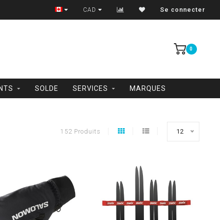
Trois-Rivières et Shawinigan
CAD
Se connecter
0
NTS
SOLDE
SERVICES
MARQUES
152 Produits
12