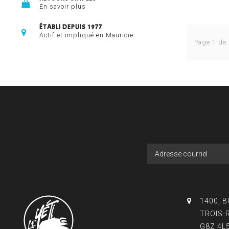
En savoir plus
ÉTABLI DEPUIS 1977
Actif et impliqué en Mauricie
Page 1 de
1400, 
TROIS-
G8Z 4L