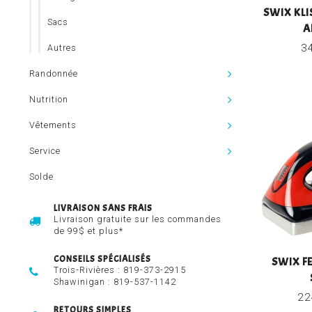
SWIX KLI
Sacs
A
3
Autres
Randonnée
Nutrition
Vêtements
Service
Solde
LIVRAISON SANS FRAIS
Livraison gratuite sur les commandes
de 99$ et plus*
CONSEILS SPÉCIALISÉS
SWIX FE
Trois-Rivières :
819-373-2915
Shawinigan :
819-537-1142
22
RETOURS SIMPLES