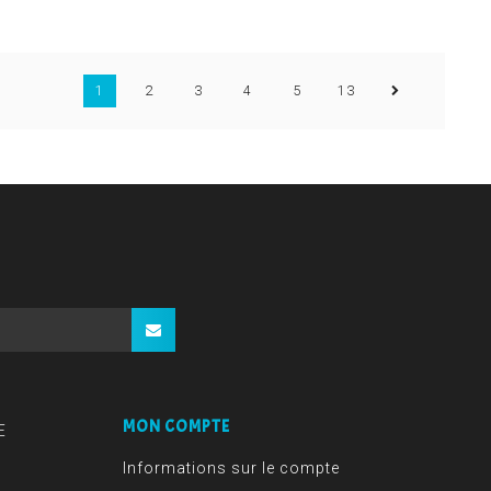
1
2
3
4
5
13
MON COMPTE
E
Informations sur le compte