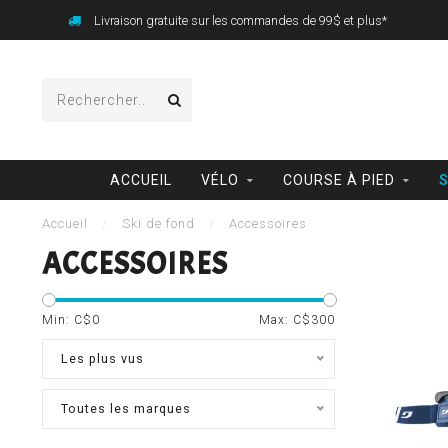
Livraison gratuite sur les commandes de 99$ et plus*
ACCUEIL
VÉLO
COURSE À PIED
S
Accueil
/
Ski de fond
/
Accessoires
ACCESSOIRES
Min: C$
0
Max: C$
300
Les plus vus
Toutes les marques