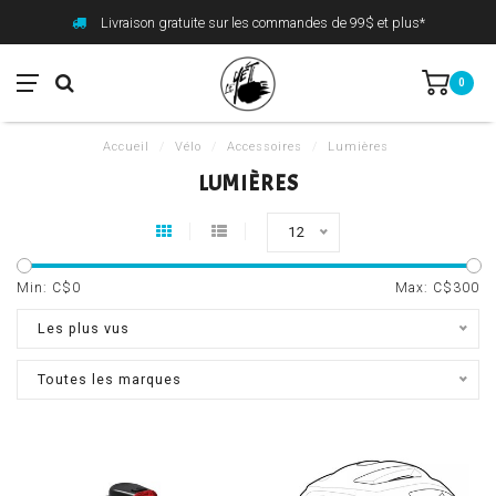
Livraison gratuite sur les commandes de 99$ et plus*
0
Accueil
/
Vélo
/
Accessoires
/
Lumières
LUMIÈRES
12
Min: C$
0
Max: C$
300
Les plus vus
Toutes les marques