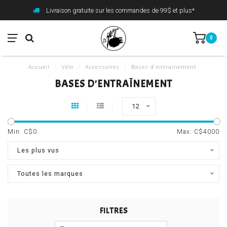
Livraison gratuite sur les commandes de 99$ et plus*
0
Accueil
/
Vélo
/
Accessoires
/
Bases d'entraînement
BASES D'ENTRAÎNEMENT
12
Min: C$
0
Max: C$
4000
Les plus vus
Toutes les marques
FILTRES