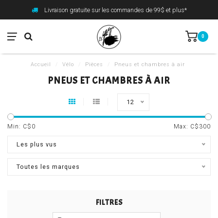
Livraison gratuite sur les commandes de 99$ et plus*
0
Accueil
/
Vélo
/
Pièces
/
Pneus et chambres à air
PNEUS ET CHAMBRES À AIR
12
Min: C$
0
Max: C$
300
Les plus vus
Toutes les marques
FILTRES