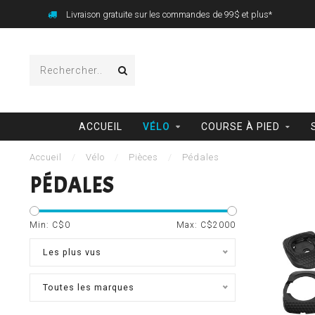
Livraison gratuite sur les commandes de 99$ et plus*
ACCUEIL
VÉLO
COURSE À PIED
Accueil
/
Vélo
/
Pièces
/
Pédales
PÉDALES
Min: C$
0
Max: C$
2000
Les plus vus
Toutes les marques