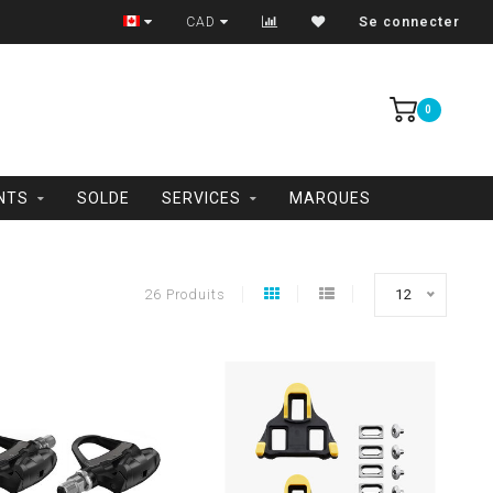
Trois-Rivières et Shawinigan
CAD
Se connecter
0
NTS
SOLDE
SERVICES
MARQUES
26 Produits
12