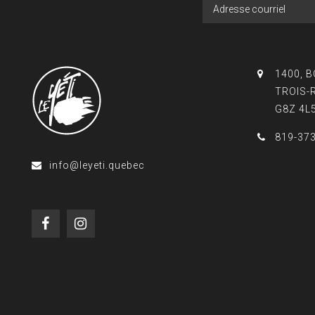
1400, 
TROIS-
G8Z 4L
819-37
info@leyeti.quebec