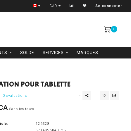
Trois-Rivières et Shawinigan
CAD
Se connecter
0
NTS
SOLDE
SERVICES
MARQUES
ATION POUR TABLETTE
0 évaluations
CA
Sans les taxes
icle:
126328
8714895043128