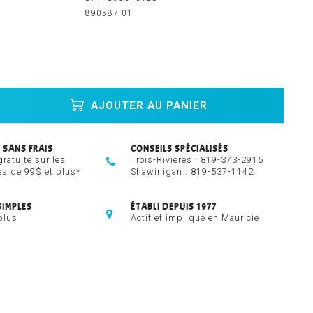
890587-01
AJOUTER AU PANIER
 SANS FRAIS
CONSEILS SPÉCIALISÉS
gratuite sur les
Trois-Rivières :
819-373-2915
 de 99$ et plus*
Shawinigan :
819-537-1142
SIMPLES
ÉTABLI DEPUIS 1977
plus
Actif et impliqué en Mauricie