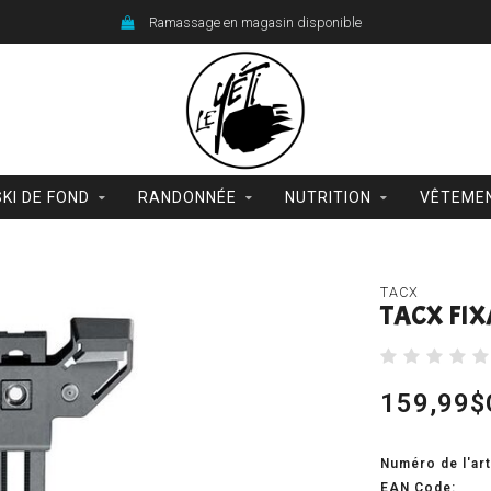
Ramassage en magasin disponible
SKI DE FOND
RANDONNÉE
NUTRITION
VÊTEME
TACX
TACX FIX
159,99$
Numéro de l'art
EAN Code: