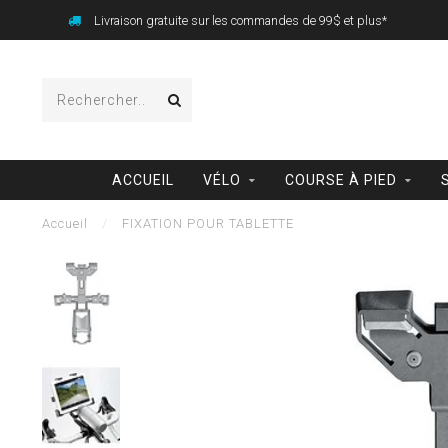
Livraison gratuite sur les commandes de 99$ et plus*
ACCUEIL
VÉLO
COURSE À PIED
Accueil
/
FIXATION POUR TABLETTE