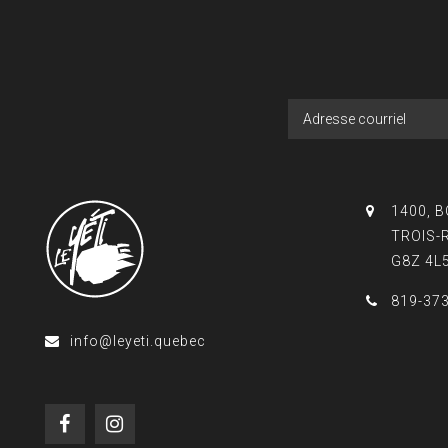
1400, 
TROIS-
G8Z 4L
819-37
info@leyeti.quebec