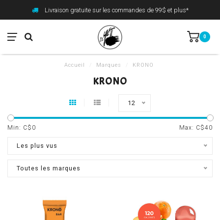
Livraison gratuite sur les commandes de 99$ et plus*
0
Accueil
/
Marques
/
KRONO
KRONO
12
Min: C$
0
Max: C$
40
Les plus vus
Toutes les marques