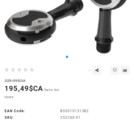
229,99$CA
195,49$CA
Sans les
taxes
EAN Code:
850010131382
SKU:
252265-01