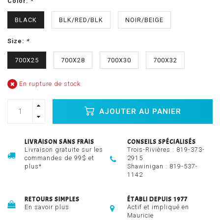
Color:
*
BLACK
BLK/RED/BLK
NOIR/BEIGE
Size:
*
700X25
700X28
700X30
700X32
En rupture de stock
AJOUTER AU PANIER
LIVRAISON SANS FRAIS
CONSEILS SPÉCIALISÉS
Livraison gratuite sur les
Trois-Rivières :
819-373-
commandes de 99$ et
2915
plus*
Shawinigan :
819-537-
1142
RETOURS SIMPLES
ÉTABLI DEPUIS 1977
En savoir plus
Actif et impliqué en
Mauricie