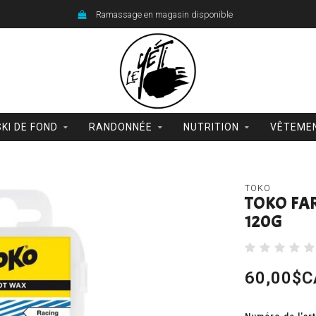
Ramassage en magasin disponible
SKI DE FOND
RANDONNÉE
NUTRITION
VÊTEME
TOKO
TOKO FA
120G
60,00$C