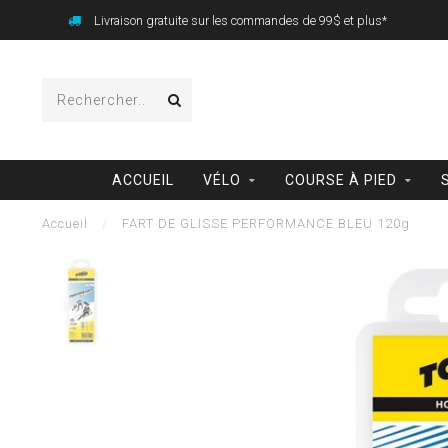
Livraison gratuite sur les commandes de 99$ et plus*
ACCUEIL
VÉLO
COURSE À PIED
Accueil
/
FART DE GLISSE PERFORMANCE BLEU 120g