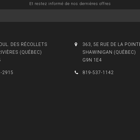
Et restez informé de nos dernières offres
BOUL. DES RÉCOLLETS
363, 5E RUE DE LA POINT
RIVIÈRES (QUÉBEC)
SHAWINIGAN (QUÉBEC)
5
G9N 1E4
3-2915
819-537-1142