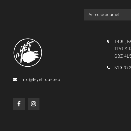
1400, 
TROIS-
G8Z 4L
819-37
info@leyeti.quebec