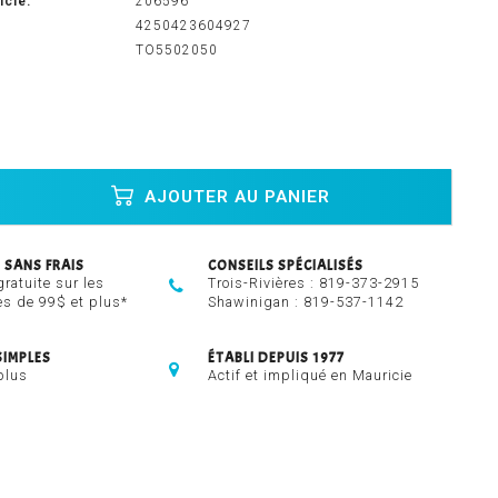
icle:
206596
4250423604927
TO5502050
AJOUTER AU PANIER
 SANS FRAIS
CONSEILS SPÉCIALISÉS
gratuite sur les
Trois-Rivières :
819-373-2915
 de 99$ et plus*
Shawinigan :
819-537-1142
SIMPLES
ÉTABLI DEPUIS 1977
plus
Actif et impliqué en Mauricie