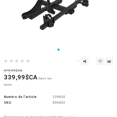
479,99$CA
339,99$CA
Sans les
taxes
Numéro de l'article:
209630
SKU:
904650