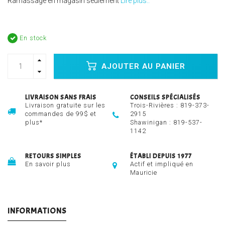
Ramassage en magasin seulement
Lire plus..
En stock
AJOUTER AU PANIER
LIVRAISON SANS FRAIS
CONSEILS SPÉCIALISÉS
Livraison gratuite sur les
Trois-Rivières :
819-373-
commandes de 99$ et
2915
plus*
Shawinigan :
819-537-
1142
RETOURS SIMPLES
ÉTABLI DEPUIS 1977
En savoir plus
Actif et impliqué en
Mauricie
INFORMATIONS