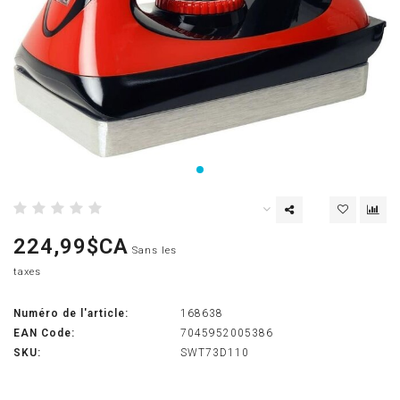
224,99$CA
Sans les
taxes
Numéro de l'article:
168638
EAN Code:
7045952005386
SKU:
SWT73D110