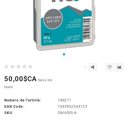
50,00$CA
Sans les
taxes
Numéro de l'article:
196271
EAN Code:
7045952543123
SKU:
SWHS05-6