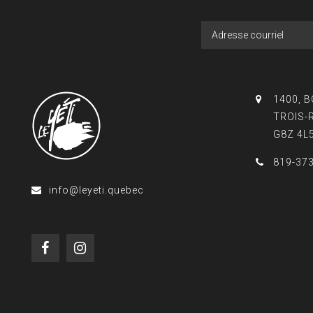
1400, 
TROIS-
G8Z 4L
819-37
info@leyeti.quebec