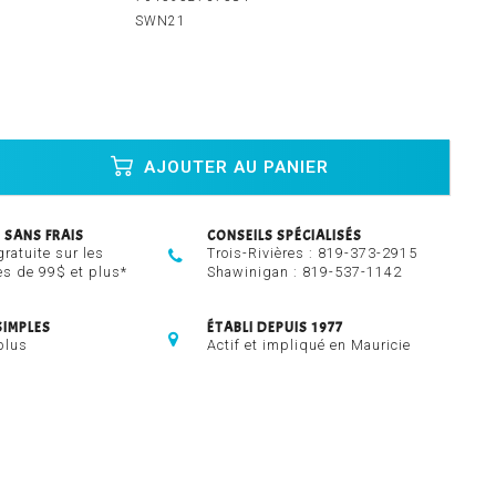
SWN21
AJOUTER AU PANIER
 SANS FRAIS
CONSEILS SPÉCIALISÉS
gratuite sur les
Trois-Rivières :
819-373-2915
 de 99$ et plus*
Shawinigan :
819-537-1142
SIMPLES
ÉTABLI DEPUIS 1977
plus
Actif et impliqué en Mauricie