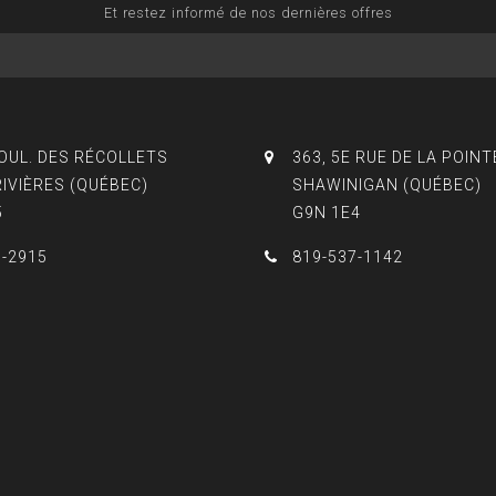
Et restez informé de nos dernières offres
BOUL. DES RÉCOLLETS
363, 5E RUE DE LA POINT
RIVIÈRES (QUÉBEC)
SHAWINIGAN (QUÉBEC)
5
G9N 1E4
3-2915
819-537-1142