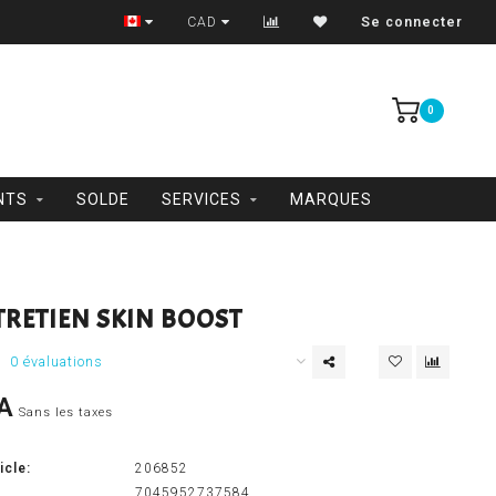
Trois-Rivières et Shawinigan
CAD
Se connecter
0
NTS
SOLDE
SERVICES
MARQUES
TRETIEN SKIN BOOST
0 évaluations
A
Sans les taxes
icle:
206852
7045952737584