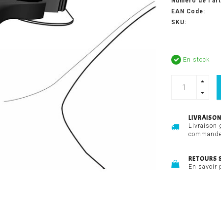
Numéro de l'art
EAN Code:
SKU:
En stock
LIVRAISON
Livraison 
commandes
RETOURS 
En savoir 