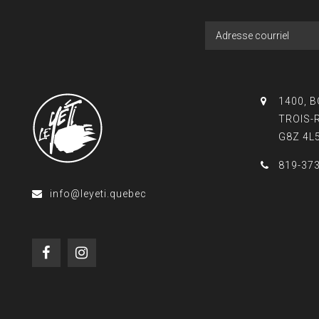
1400, 
TROIS-
G8Z 4L
819-37
info@leyeti.quebec