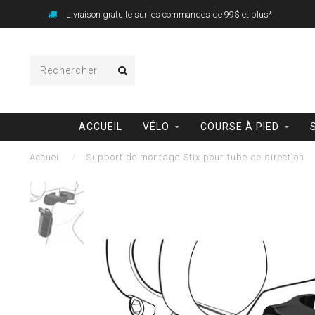
Livraison gratuite sur les commandes de 99$ et plus*
ACCUEIL
VÉLO
COURSE À PIED
Accueil
/
Support de montage Stix pour tube de direction