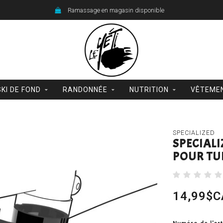
Ramassage en magasin disponible
SKI DE FOND
RANDONNÉE
NUTRITION
VÊTEME
SPECIALIZED
SPECIAL
POUR TU
14,99$C