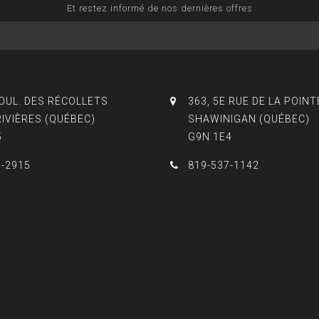
Et restez informé de nos dernières offres
BOUL. DES RÉCOLLETS
363, 5E RUE DE LA POINT
RIVIÈRES (QUÉBEC)
SHAWINIGAN (QUÉBEC)
5
G9N 1E4
3-2915
819-537-1142