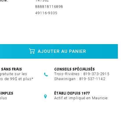
icle:
147362
888818116898
49116-9335
AJOUTER AU PANIER
 SANS FRAIS
CONSEILS SPÉCIALISÉS
gratuite sur les
Trois-Rivières :
819-373-2915
 de 99$ et plus*
Shawinigan :
819-537-1142
SIMPLES
ÉTABLI DEPUIS 1977
plus
Actif et impliqué en Mauricie