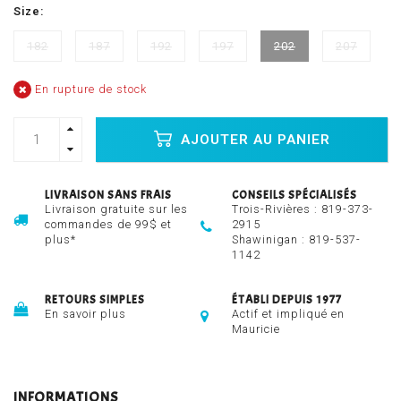
Size:
182
187
192
197
202
207
En rupture de stock
AJOUTER AU PANIER
LIVRAISON SANS FRAIS
CONSEILS SPÉCIALISÉS
Livraison gratuite sur les
Trois-Rivières :
819-373-
commandes de 99$ et
2915
plus*
Shawinigan :
819-537-
1142
RETOURS SIMPLES
ÉTABLI DEPUIS 1977
En savoir plus
Actif et impliqué en
Mauricie
INFORMATIONS