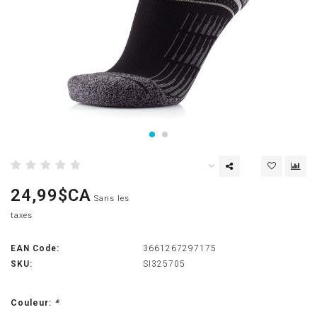
24,99$CA
Sans les
taxes
EAN Code:
3661267297175
SKU:
SI325705
Couleur:
*