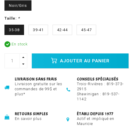
Noir/Gris
Taille:
*
35-38
39-41
42-44
45-47
En stock
AJOUTER AU PANIER
LIVRAISON SANS FRAIS
CONSEILS SPÉCIALISÉS
Livraison gratuite sur les
Trois-Rivières :
819-373-
commandes de 99$ et
2915
plus*
Shawinigan :
819-537-
1142
RETOURS SIMPLES
ÉTABLI DEPUIS 1977
En savoir plus
Actif et impliqué en
Mauricie