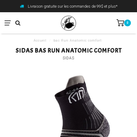
Livraison gratuite sur les commandes de 99$ et plus*
0
Accueil
/
bas Run Anatomic comfort
SIDAS BAS RUN ANATOMIC COMFORT
SIDAS