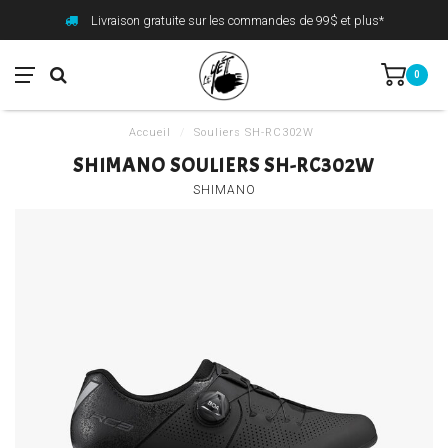
Livraison gratuite sur les commandes de 99$ et plus*
0
Accueil
/
Souliers SH-RC302W
SHIMANO SOULIERS SH-RC302W
SHIMANO