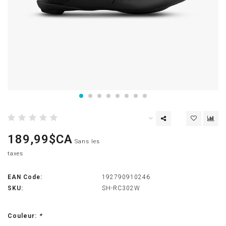
189,99$CA
Sans les
taxes
EAN Code:
192790910246
SKU:
SH-RC302W
Couleur:
*