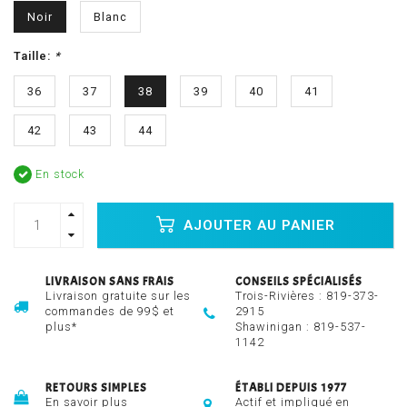
Noir
Blanc
Taille:
*
36
37
38
39
40
41
42
43
44
En stock
AJOUTER AU PANIER
LIVRAISON SANS FRAIS
CONSEILS SPÉCIALISÉS
Livraison gratuite sur les
Trois-Rivières :
819-373-
commandes de 99$ et
2915
plus*
Shawinigan :
819-537-
1142
RETOURS SIMPLES
ÉTABLI DEPUIS 1977
En savoir plus
Actif et impliqué en