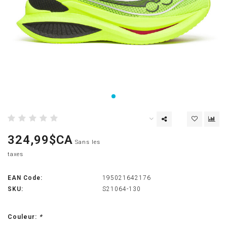
324,99$CA
Sans les
taxes
EAN Code:
195021642176
SKU:
S21064-130
Couleur:
*