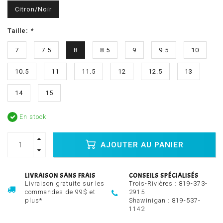
Citron/Noir
Taille:
*
7
7.5
8
8.5
9
9.5
10
10.5
11
11.5
12
12.5
13
14
15
En stock
AJOUTER AU PANIER
LIVRAISON SANS FRAIS
CONSEILS SPÉCIALISÉS
Livraison gratuite sur les
Trois-Rivières :
819-373-
commandes de 99$ et
2915
plus*
Shawinigan :
819-537-
1142