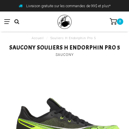
Livraison gratuite sur les commandes de 99$ et plus*
0
Accueil
/
Souliers H Endorphin Pro 5
SAUCONY SOULIERS H ENDORPHIN PRO 5
SAUCONY