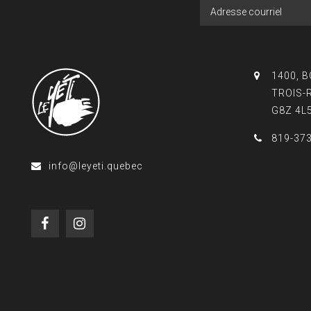
1400, 
TROIS-
G8Z 4L
819-37
info@leyeti.quebec