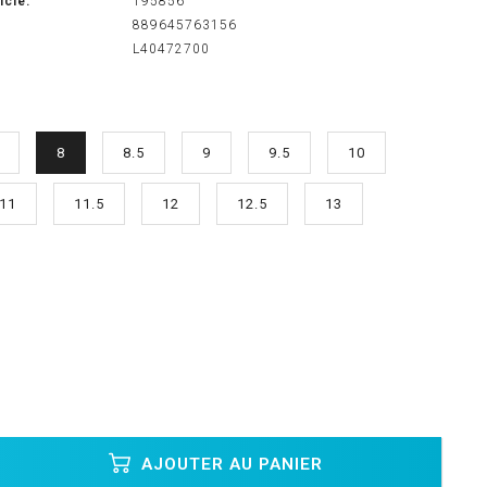
icle:
195856
889645763156
L40472700
8
8.5
9
9.5
10
11
11.5
12
12.5
13
AJOUTER AU PANIER