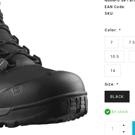
Numéro de l'art
EAN Code:
SKU:
Color:
*
7
7.5
10.5
14
Size:
*
BLACK
En stock