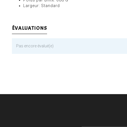
Poids par unité: 688 G
Largeur: Standard
ÉVALUATIONS
Pas encore évalué(e)