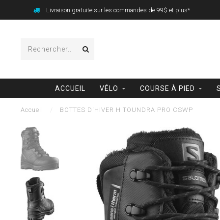
Livraison gratuite sur les commandes de 99$ et plus*
ACCUEIL
VÉLO
COURSE À PIED
Accueil
/
BOTTES D'HIVER H TOUNDRA PRO CSWP