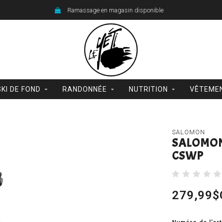
Ramassage en magasin disponible
SKI DE FOND
RANDONNÉE
NUTRITION
VÊTEME
SALOMON
SALOMON
CSWP
279,99$