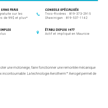
 SANS FRAIS
CONSEILS SPÉCIALISÉS
gratuite sur les
Trois-Rivières :
819-373-2915
 de 99$ et plus*
Shawinigan :
819-537-1142
SIMPLES
ÉTABLI DEPUIS 1977
plus
Actif et impliqué en Mauricie
piloter une motoneige, faire fonctionner une remontée mécanique
ix incontournable. La technologie Aerotherm™ Aerogel permet de