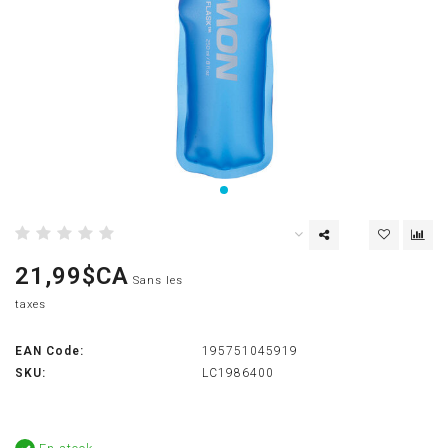
21,99$CA
Sans les
taxes
EAN Code:
195751045919
SKU:
LC1986400