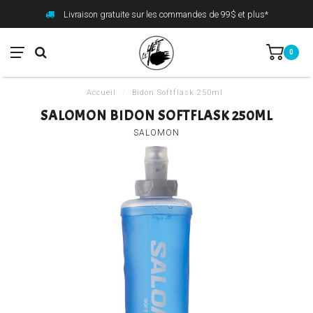
Livraison gratuite sur les commandes de 99$ et plus*
0
Accueil
/
Bidon Softflask 250ml
SALOMON BIDON SOFTFLASK 250ML
SALOMON