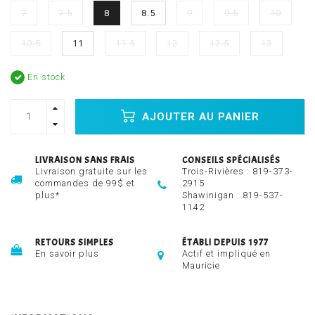
7
7.5
8
8.5
9
9.5
10
10.5
11
11.5
12
12.5
13
En stock
AJOUTER AU PANIER
LIVRAISON SANS FRAIS
CONSEILS SPÉCIALISÉS
Livraison gratuite sur les
Trois-Rivières :
819-373-
commandes de 99$ et
2915
plus*
Shawinigan :
819-537-
1142
RETOURS SIMPLES
ÉTABLI DEPUIS 1977
En savoir plus
Actif et impliqué en
Mauricie