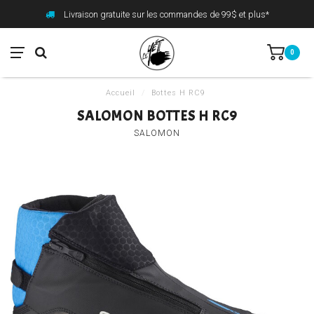
Livraison gratuite sur les commandes de 99$ et plus*
0
Accueil
/
Bottes H RC9
SALOMON BOTTES H RC9
SALOMON