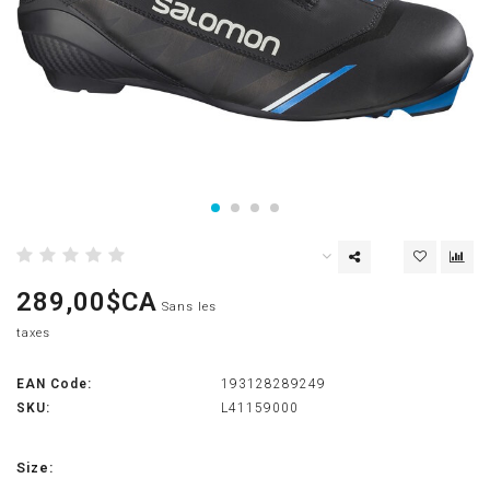
289,00$CA
Sans les
taxes
EAN Code:
193128289249
SKU:
L41159000
Size: