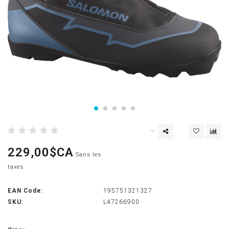
229,00$CA
Sans les
taxes
EAN Code:
195751321327
SKU:
L47266900