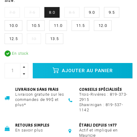
Size:
7.0
7.5
8.0
8.5
9.0
9.5
10.0
10.5
11.0
11.5
12.0
12.5
13
13.5
En stock
AJOUTER AU PANIER
LIVRAISON SANS FRAIS
CONSEILS SPÉCIALISÉS
Livraison gratuite sur les
Trois-Rivières :
819-373-
commandes de 99$ et
2915
plus*
Shawinigan :
819-537-
1142
RETOURS SIMPLES
ÉTABLI DEPUIS 1977
En savoir plus
Actif et impliqué en
Mauricie