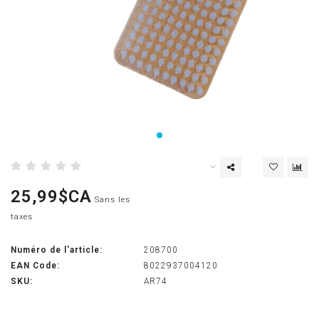
25,99$CA
Sans les
taxes
Numéro de l'article:
208700
EAN Code:
8022937004120
SKU:
AR74