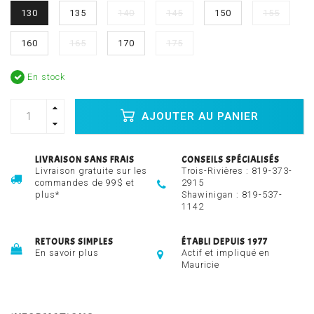
130
135
140
145
150
155
160
165
170
175
En stock
AJOUTER AU PANIER
LIVRAISON SANS FRAIS
CONSEILS SPÉCIALISÉS
Livraison gratuite sur les
Trois-Rivières :
819-373-
commandes de 99$ et
2915
plus*
Shawinigan :
819-537-
1142
RETOURS SIMPLES
ÉTABLI DEPUIS 1977
En savoir plus
Actif et impliqué en
Mauricie