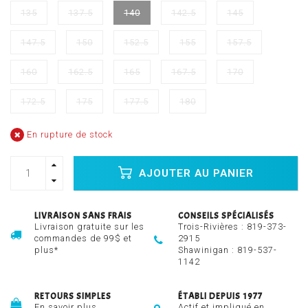
135
137.5
140
142.5
145
147.5
150
152.5
155
157.5
160
162.5
165
167.5
170
172.5
175
177.5
180
En rupture de stock
AJOUTER AU PANIER
LIVRAISON SANS FRAIS
CONSEILS SPÉCIALISÉS
Livraison gratuite sur les
Trois-Rivières :
819-373-
commandes de 99$ et
2915
plus*
Shawinigan :
819-537-
1142
RETOURS SIMPLES
ÉTABLI DEPUIS 1977
En savoir plus
Actif et impliqué en