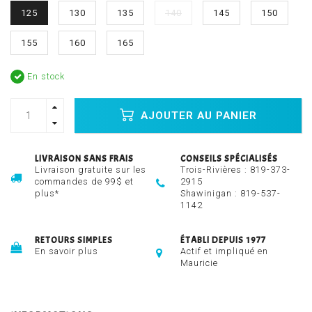
125
130
135
140
145
150
155
160
165
En stock
AJOUTER AU PANIER
LIVRAISON SANS FRAIS
CONSEILS SPÉCIALISÉS
Livraison gratuite sur les
Trois-Rivières :
819-373-
commandes de 99$ et
2915
plus*
Shawinigan :
819-537-
1142
RETOURS SIMPLES
ÉTABLI DEPUIS 1977
En savoir plus
Actif et impliqué en
Mauricie