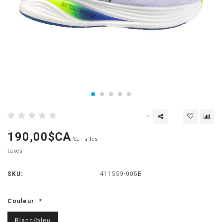
190,00$CA
Sans les
taxes
SKU:
411559-005B
Couleur:
*
Blanc/bleu