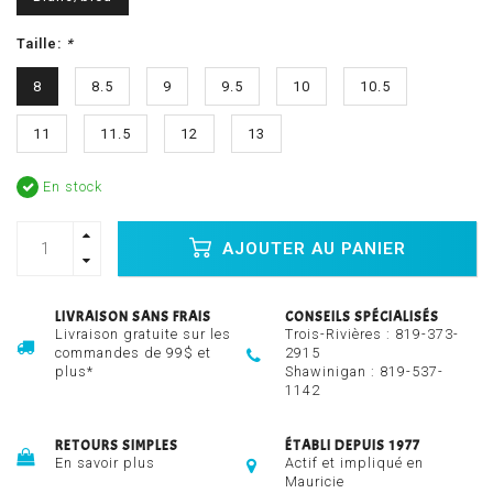
Taille:
*
8
8.5
9
9.5
10
10.5
11
11.5
12
13
En stock
AJOUTER AU PANIER
LIVRAISON SANS FRAIS
CONSEILS SPÉCIALISÉS
Livraison gratuite sur les
Trois-Rivières :
819-373-
commandes de 99$ et
2915
plus*
Shawinigan :
819-537-
1142
RETOURS SIMPLES
ÉTABLI DEPUIS 1977
En savoir plus
Actif et impliqué en
Mauricie