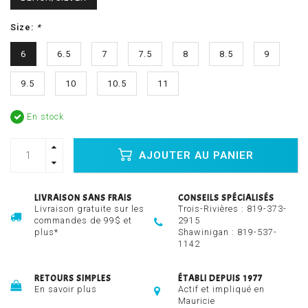
Size:
*
6
6.5
7
7.5
8
8.5
9
9.5
10
10.5
11
En stock
AJOUTER AU PANIER
LIVRAISON SANS FRAIS
CONSEILS SPÉCIALISÉS
Livraison gratuite sur les
Trois-Rivières :
819-373-
commandes de 99$ et
2915
plus*
Shawinigan :
819-537-
1142
RETOURS SIMPLES
ÉTABLI DEPUIS 1977
En savoir plus
Actif et impliqué en
Mauricie