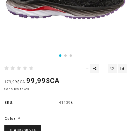
99,99$CA
179,99$CA
Sans les taxes
SKU:
411398
Color:
*
BLACK/SILVER