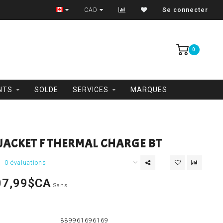
Trois-Rivières et Shawinigan
CAD
Se connecter
0
NTS
SOLDE
SERVICES
MARQUES
JACKET F THERMAL CHARGE BT
0 évaluations
07,99$CA
Sans
889961696169