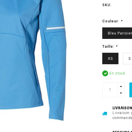
SKU:
Couleur:
*
Bleu Parisie
Taille:
*
XS
S
En stock
LIVRAISON
Livraison 
commandes