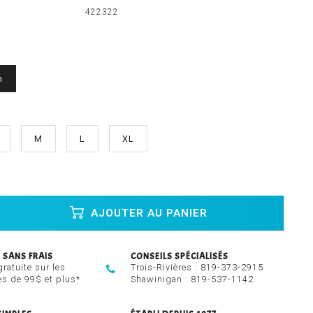
422322
n
M
L
XL
AJOUTER AU PANIER
 SANS FRAIS
CONSEILS SPÉCIALISÉS
gratuite sur les
Trois-Rivières :
819-373-2915
 de 99$ et plus*
Shawinigan :
819-537-1142