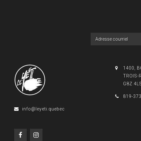
1400, 
TROIS-
G8Z 4L
819-37
info@leyeti.quebec