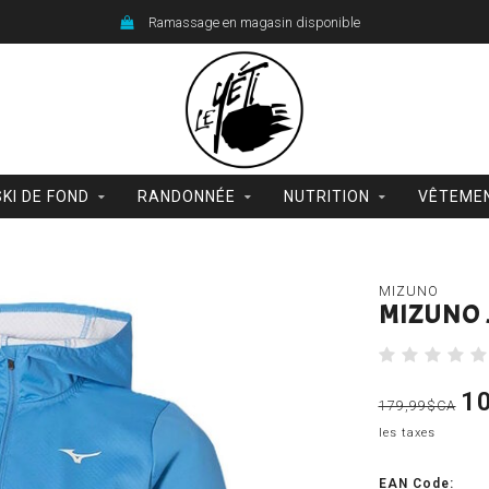
Ramassage en magasin disponible
SKI DE FOND
RANDONNÉE
NUTRITION
VÊTEME
MIZUNO
MIZUNO 
1
179,99$CA
les taxes
EAN Code: