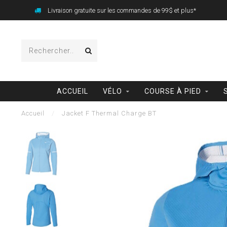
Livraison gratuite sur les commandes de 99$ et plus*
ACCUEIL
VÉLO
COURSE À PIED
Accueil
/
Jacket F Thermal Charge BT