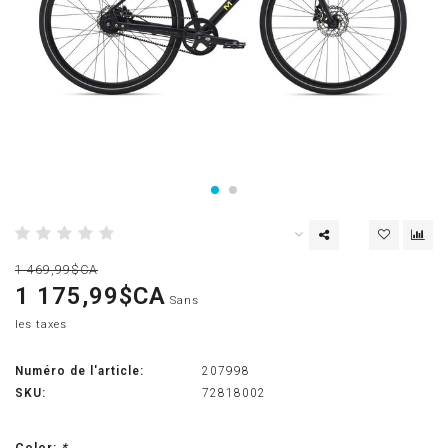
1 469,99$CA
1 175,99$CA
Sans
les taxes
Numéro de l'article:
207998
SKU:
72818002
Color:
*