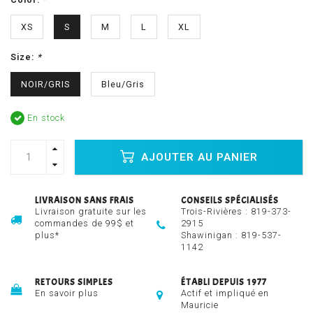
XS
S
M
L
XL
Size:
*
NOIR/GRIS
Bleu/Gris
En stock
AJOUTER AU PANIER
LIVRAISON SANS FRAIS
CONSEILS SPÉCIALISÉS
Livraison gratuite sur les
Trois-Rivières :
819-373-
commandes de 99$ et
2915
plus*
Shawinigan :
819-537-
1142
RETOURS SIMPLES
ÉTABLI DEPUIS 1977
En savoir plus
Actif et impliqué en
Mauricie