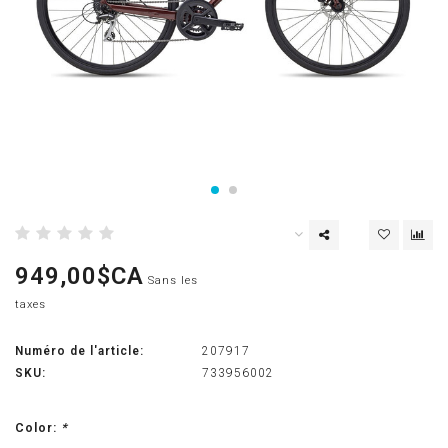
949,00$CA
Sans les
taxes
Numéro de l'article:
207917
SKU:
733956002
Color:
*