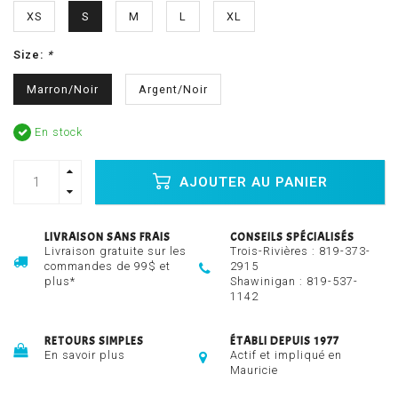
XS
S
M
L
XL
Size:
*
Marron/Noir
Argent/Noir
En stock
AJOUTER AU PANIER
LIVRAISON SANS FRAIS
CONSEILS SPÉCIALISÉS
Livraison gratuite sur les
Trois-Rivières :
819-373-
commandes de 99$ et
2915
plus*
Shawinigan :
819-537-
1142
RETOURS SIMPLES
ÉTABLI DEPUIS 1977
En savoir plus
Actif et impliqué en
Mauricie