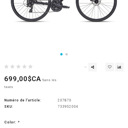
699,00$CA
Sans les
taxes
Numéro de l'article:
207870
SKU:
733952004
Color:
*