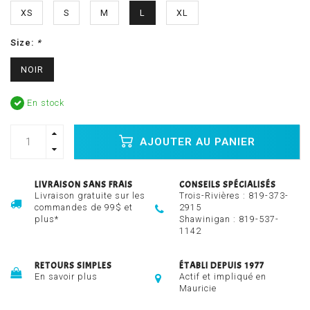
XS
S
M
L
XL
Size:
*
NOIR
En stock
AJOUTER AU PANIER
LIVRAISON SANS FRAIS
CONSEILS SPÉCIALISÉS
Livraison gratuite sur les
Trois-Rivières :
819-373-
commandes de 99$ et
2915
plus*
Shawinigan :
819-537-
1142
RETOURS SIMPLES
ÉTABLI DEPUIS 1977
En savoir plus
Actif et impliqué en
Mauricie