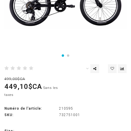
499,00$CA
449,10$CA
Sans les
taxes
Numéro de l'article:
210595
SKU:
732751001
Size: