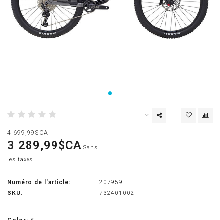
4 699,99$CA
3 289,99$CA
Sans
les taxes
Numéro de l'article:
207959
SKU:
732401002
Color:
*