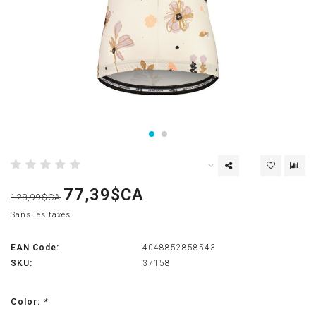
77,39$CA
128,99$CA
Sans les taxes
EAN Code:
4048852858543
SKU:
37158
Color:
*