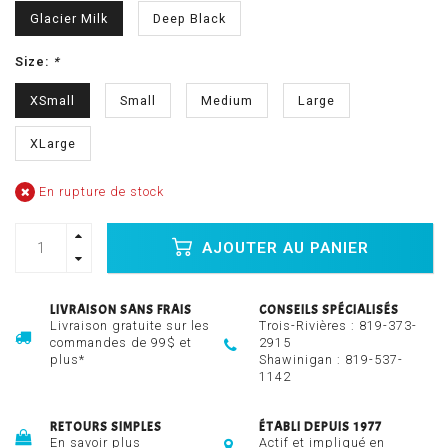
Glacier Milk
Deep Black
Size:
*
XSmall
Small
Medium
Large
XLarge
En rupture de stock
AJOUTER AU PANIER
LIVRAISON SANS FRAIS
CONSEILS SPÉCIALISÉS
Livraison gratuite sur les
Trois-Rivières :
819-373-
commandes de 99$ et
2915
plus*
Shawinigan :
819-537-
1142
RETOURS SIMPLES
ÉTABLI DEPUIS 1977
En savoir plus
Actif et impliqué en