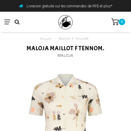
Livraison gratuite sur les commandes de 99$ et plus*
0
Accueil
/
Maillot F TennoM.
MALOJA MAILLOT F TENNOM.
MALOJA