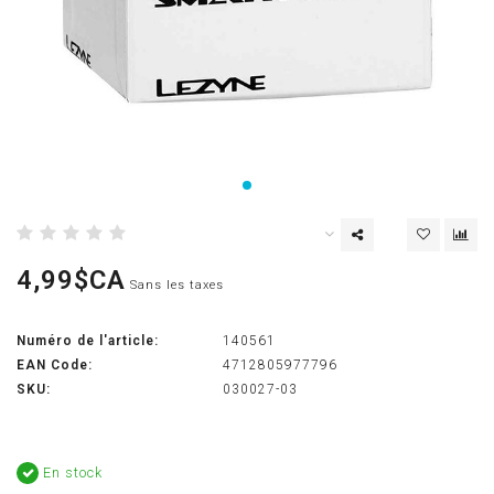
4,99$CA
Sans les taxes
Numéro de l'article:
140561
EAN Code:
4712805977796
SKU:
030027-03
En stock