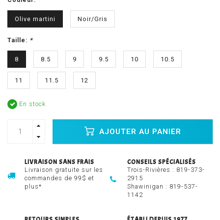
Olive martini
Noir/Gris
Taille:
*
8
8.5
9
9.5
10
10.5
11
11.5
12
En stock
AJOUTER AU PANIER
LIVRAISON SANS FRAIS
CONSEILS SPÉCIALISÉS
Livraison gratuite sur les
Trois-Rivières :
819-373-
commandes de 99$ et
2915
plus*
Shawinigan :
819-537-
1142
RETOURS SIMPLES
ÉTABLI DEPUIS 1977