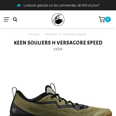
Livraison gratuite sur les commandes de 99$ et plus*
0
Accueil
/
Souliers H Versacore Speed
KEEN SOULIERS H VERSACORE SPEED
KEEN