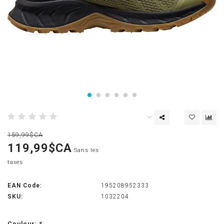
159,99$CA
119,99$CA
Sans les
taxes
EAN Code:
195208952333
SKU:
1032204
Couleur:
*