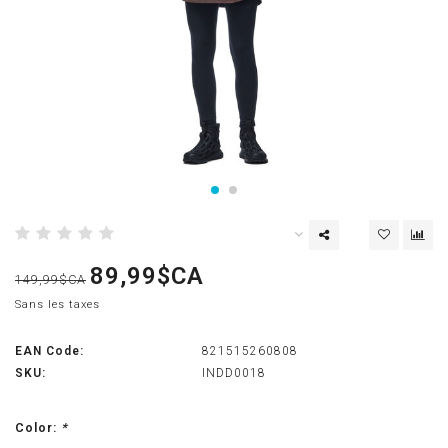
89,99$CA
149,99$CA
Sans les taxes
EAN Code:
821515260808
SKU:
INDD0018
Color:
*