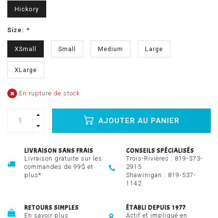
Hickory
Size:
*
XSmall
Small
Medium
Large
XLarge
En rupture de stock
AJOUTER AU PANIER
LIVRAISON SANS FRAIS
CONSEILS SPÉCIALISÉS
Livraison gratuite sur les
Trois-Rivières :
819-373-
commandes de 99$ et
2915
plus*
Shawinigan :
819-537-
1142
RETOURS SIMPLES
ÉTABLI DEPUIS 1977
En savoir plus
Actif et impliqué en