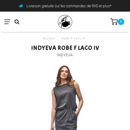
Livraison gratuite sur les commandes de 99$ et plus*
0
Accueil
/
Robe F Laco IV
INDYEVA ROBE F LACO IV
INDYEVA