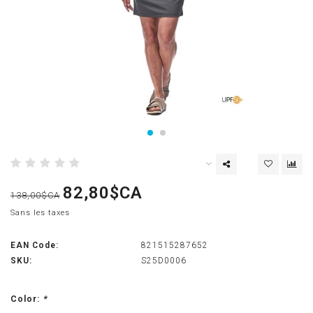
82,80$CA
138,00$CA
Sans les taxes
EAN Code:
821515287652
SKU:
S25D0006
Color:
*