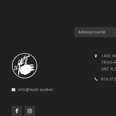
1400, 
TROIS-
G8Z 4L
819-37
info@leyeti.quebec