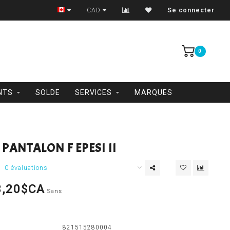
Trois-Rivières et Shawinigan
CAD
Se connecter
0
NTS
SOLDE
SERVICES
MARQUES
PANTALON F EPESI II
0 évaluations
3,20$CA
Sans
821515280004