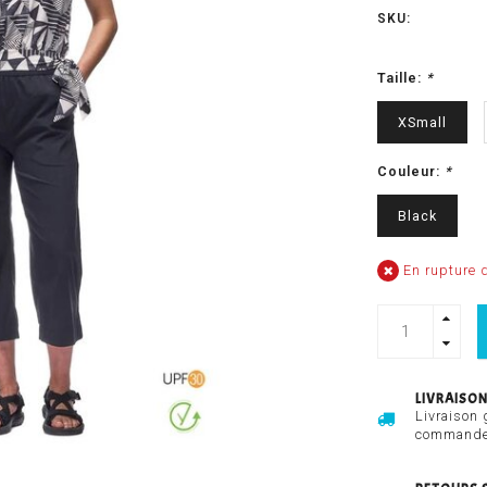
SKU:
Taille:
*
XSmall
Couleur:
*
Black
En rupture d
LIVRAISON
Livraison 
commandes