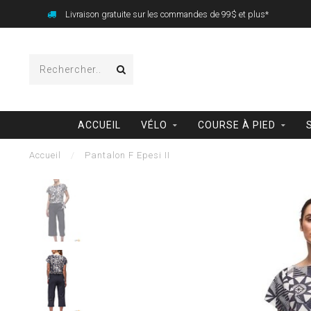
Livraison gratuite sur les commandes de 99$ et plus*
ACCUEIL
VÉLO
COURSE À PIED
Accueil
/
Pantalon F Epesi II