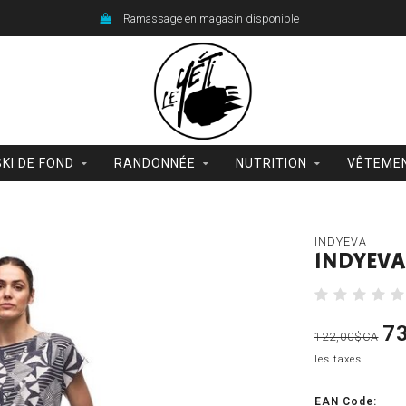
Ramassage en magasin disponible
SKI DE FOND
RANDONNÉE
NUTRITION
VÊTEME
INDYEVA
INDYEVA 
7
122,00$CA
les taxes
EAN Code: