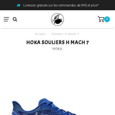
Livraison gratuite sur les commandes de 99$ et plus*
0
Accueil
/
Souliers H Mach 7
HOKA SOULIERS H MACH 7
HOKA