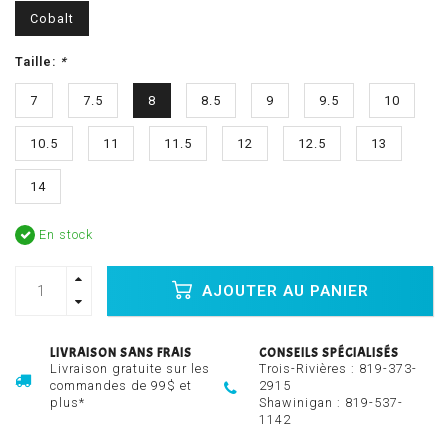
Cobalt
Taille:
*
7
7.5
8
8.5
9
9.5
10
10.5
11
11.5
12
12.5
13
14
En stock
AJOUTER AU PANIER
LIVRAISON SANS FRAIS
CONSEILS SPÉCIALISÉS
Livraison gratuite sur les
Trois-Rivières :
819-373-
commandes de 99$ et
2915
plus*
Shawinigan :
819-537-
1142