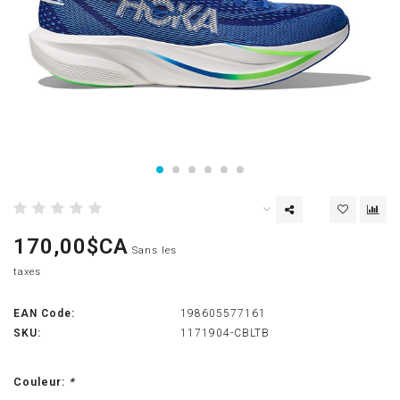
170,00$CA
Sans les
taxes
EAN Code:
198605577161
SKU:
1171904-CBLTB
Couleur:
*