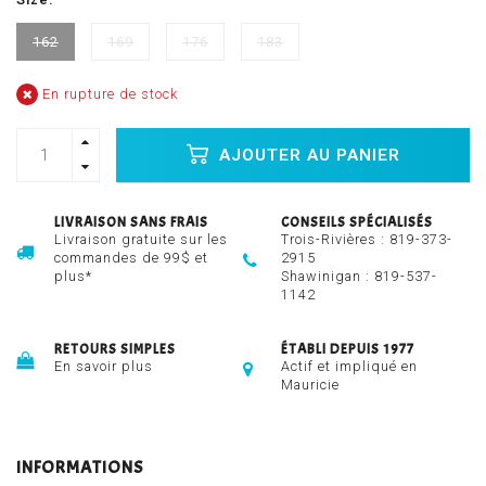
162
169
176
183
En rupture de stock
AJOUTER AU PANIER
LIVRAISON SANS FRAIS
CONSEILS SPÉCIALISÉS
Livraison gratuite sur les
Trois-Rivières :
819-373-
commandes de 99$ et
2915
plus*
Shawinigan :
819-537-
1142
RETOURS SIMPLES
ÉTABLI DEPUIS 1977
En savoir plus
Actif et impliqué en
Mauricie
INFORMATIONS