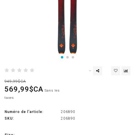
949,99$CA
569,99$CA
Sans les
taxes
Numéro de l'article:
206890
SKU:
206890
Size: