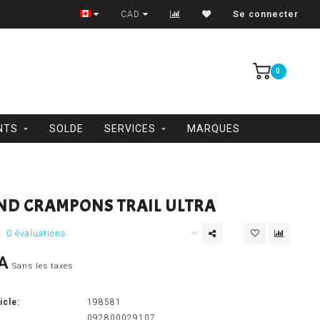
Trois-Rivières et Shawinigan
CAD
Se connecter
0
NTS
SOLDE
SERVICES
MARQUES
ND CRAMPONS TRAIL ULTRA
0 évaluations
A
Sans les taxes
icle:
198581
092800029107