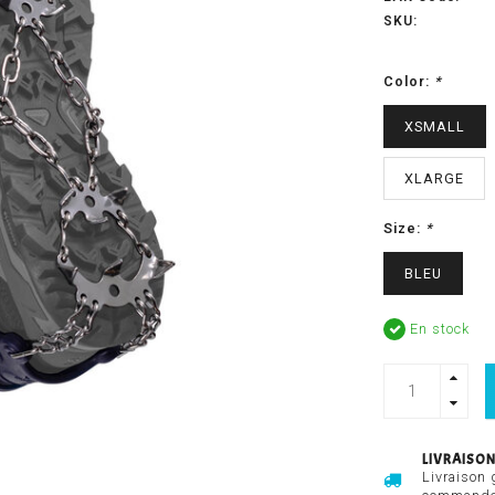
SKU:
Color:
*
XSMALL
XLARGE
Size:
*
BLEU
En stock
LIVRAISON
Livraison 