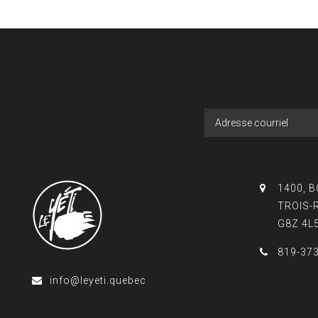
1400, 
TROIS-
G8Z 4L
819-37
info@leyeti.quebec