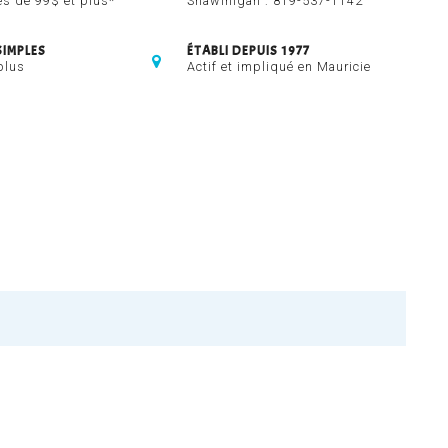
 de 99$ et plus*
Shawinigan :
819-537-1142
SIMPLES
ÉTABLI DEPUIS 1977
plus
Actif et impliqué en Mauricie