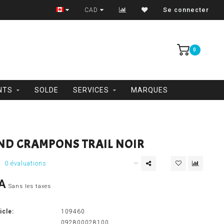
Trois-Rivières et Shawinigan
CAD
Se connecter
0
NTS
SOLDE
SERVICES
MARQUES
ND CRAMPONS TRAIL NOIR
0 évaluations
A
Sans les taxes
icle:
109460
092800028100