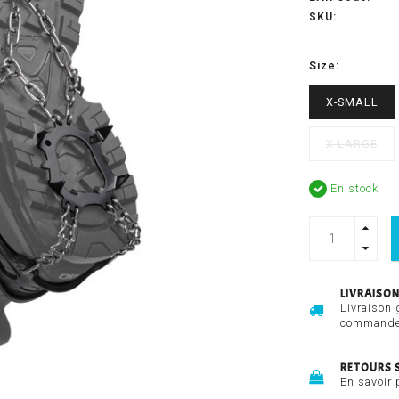
SKU:
Size:
X-SMALL
X-LARGE
En stock
LIVRAISON
Livraison 
commandes
RETOURS 
En savoir 