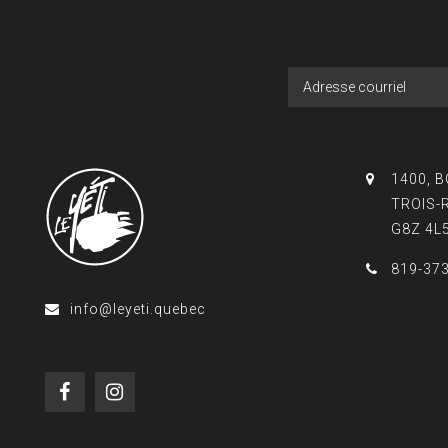
1400, 
TROIS-
G8Z 4L
819-37
info@leyeti.quebec