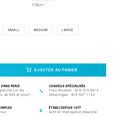
TCBLK1
SMALL
MEDIUM
LARGE
AJOUTER AU PANIER
 SANS FRAIS
CONSEILS SPÉCIALISÉS
gratuite sur les
Trois-Rivières :
819-373-2915
 de 99$ et plus*
Shawinigan :
819-537-1142
SIMPLES
ÉTABLI DEPUIS 1977
plus
Actif et impliqué en Mauricie