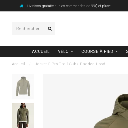
Livraison gratuite sur les commandes de 99$ et plus*
ACCUEIL
VÉLO
COURSE À PIED
Accueil
/
Jacket F Pro Trail Subz Padded Hood