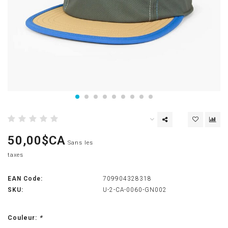
50,00$CA
Sans les
taxes
EAN Code:
709904328318
SKU:
U-2-CA-0060-GN002
Couleur:
*