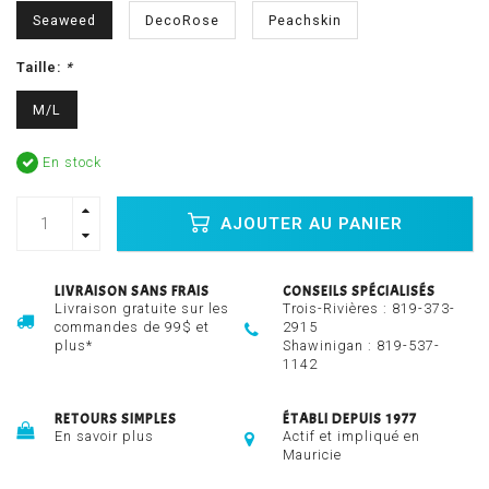
Seaweed
DecoRose
Peachskin
Taille:
*
M/L
En stock
AJOUTER AU PANIER
LIVRAISON SANS FRAIS
CONSEILS SPÉCIALISÉS
Livraison gratuite sur les
Trois-Rivières :
819-373-
commandes de 99$ et
2915
plus*
Shawinigan :
819-537-
1142
RETOURS SIMPLES
ÉTABLI DEPUIS 1977
En savoir plus
Actif et impliqué en
Mauricie