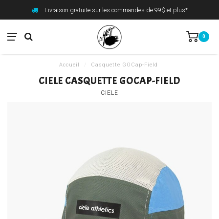
Livraison gratuite sur les commandes de 99$ et plus*
0
Accueil
/
Casquette GOCap-Field
CIELE CASQUETTE GOCAP-FIELD
CIELE