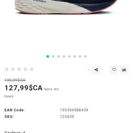
159,99$CA
127,99$CA
Sans les
taxes
EAN Code:
195394588439
SKU:
120439
Couleur:
*