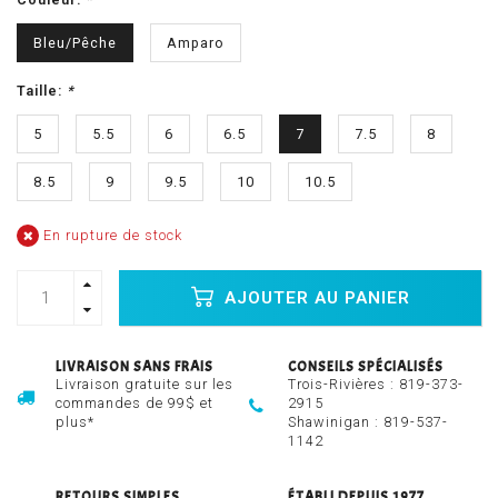
Bleu/Pêche
Amparo
Taille:
*
5
5.5
6
6.5
7
7.5
8
8.5
9
9.5
10
10.5
En rupture de stock
AJOUTER AU PANIER
LIVRAISON SANS FRAIS
CONSEILS SPÉCIALISÉS
Livraison gratuite sur les
Trois-Rivières :
819-373-
commandes de 99$ et
2915
plus*
Shawinigan :
819-537-
1142
RETOURS SIMPLES
ÉTABLI DEPUIS 1977