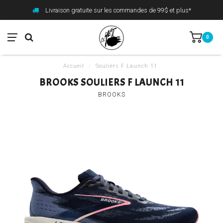
Livraison gratuite sur les commandes de 99$ et plus*
0
Accueil
/
Souliers F Launch 11
BROOKS SOULIERS F LAUNCH 11
BROOKS