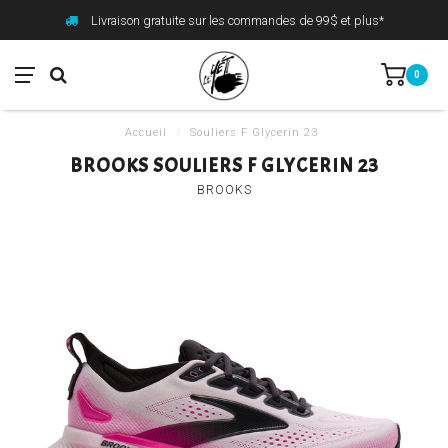
Livraison gratuite sur les commandes de 99$ et plus*
0
Accueil
/
Souliers F Glycerin 23
BROOKS SOULIERS F GLYCERIN 23
BROOKS