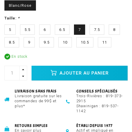
Blanc/Rose
Taille:
*
5
5.5
6
6.5
7
7.5
8
8.5
9
9.5
10
10.5
11
En stock
AJOUTER AU PANIER
LIVRAISON SANS FRAIS
CONSEILS SPÉCIALISÉS
Livraison gratuite sur les
Trois-Rivières :
819-373-
commandes de 99$ et
2915
plus*
Shawinigan :
819-537-
1142
RETOURS SIMPLES
ÉTABLI DEPUIS 1977
En savoir plus
Actif et impliqué en