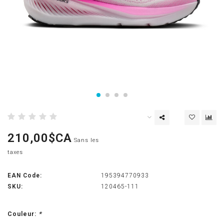
210,00$CA
Sans les
taxes
EAN Code:
195394770933
SKU:
120465-111
Couleur:
*